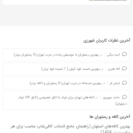
آخرین نظرات کاربران شهرزی
امید بیگی
در
بهترین رستوران با موسیقی زنده در غرب تهران (5 رستوران برتر)
لاله هنری
در
بهترین فست فود کیش ( 7 فست فود برتر )
ایمان فر
در
بهترین صبحانه در غرب تهران (9 رستوران و کافه برتر)
حامد مهرپرور
در
کافه‌های تهران برای تولد با اتاق خصوصی (اتاق VIP تولد
درتهران)
آخرین کافه و رستوران ها
بهترین کافه‌های اصفهان (راهنمای جامع انتخاب کافی‌شاپ مناسب برای هر
مناسبت در 1404)