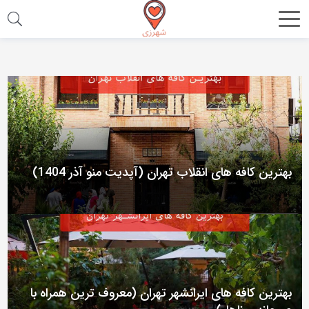
اشتراک
گذاری
با
استفاده
از
روش‌های
زیر
بهترین کافه های انقلاب تهران (آپدیت منو آذر 1404)
می‌توانید
این
صفحه
را
با
دوستان
بهترین کافه های ایرانشهر تهران (معروف ترین همراه با
خود