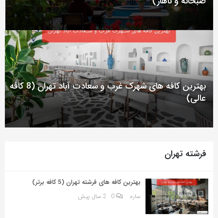
صبحانه و ناهار)
به
اشتراک
بگذارید.
کپی
لینک
بهترین کافه های شهرک غرب و سعادت آباد تهران (8 کافه
عالی)
فرشته تهران
بهترین کافه های فرشته تهران (5 کافه برتر)
ساره
0
2 سال پیش