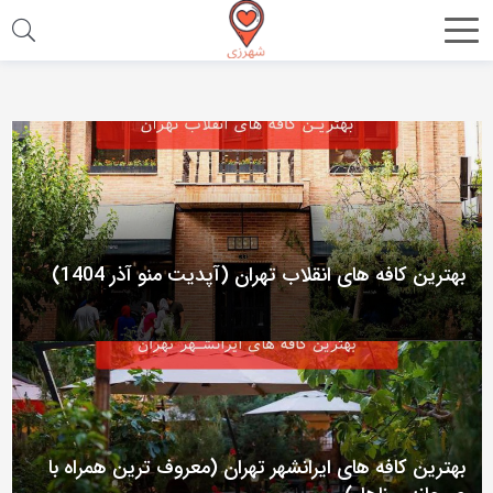
اشتراک
گذاری
با
استفاده
از
روش‌های
زیر
بهترین کافه های انقلاب تهران (آپدیت منو آذر 1404)
می‌توانید
این
صفحه
را
با
دوستان
بهترین کافه های ایرانشهر تهران (معروف ترین همراه با
خود