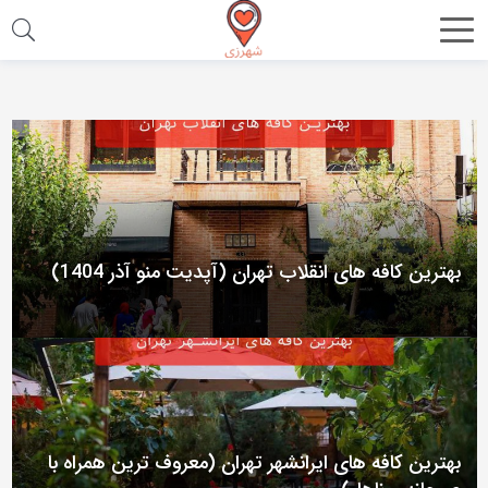
اشتراک
گذاری
با
استفاده
از
روش‌های
زیر
بهترین کافه های انقلاب تهران (آپدیت منو آذر 1404)
می‌توانید
این
صفحه
را
با
دوستان
بهترین کافه های ایرانشهر تهران (معروف ترین همراه با
خود