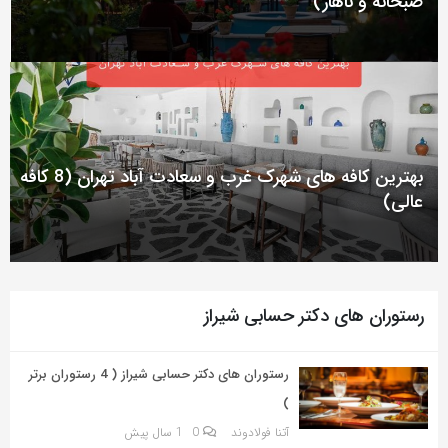
صبحانه و ناهار)
به
اشتراک
بگذارید.
کپی
لینک
بهترین کافه های شهرک غرب و سعادت آباد تهران (8 کافه
عالی)
رستوران های دکتر حسابی شیراز
رستوران های دکتر حسابی شیراز ( 4 رستوران برتر
)
آتنا فولادوند
0
1 سال پیش