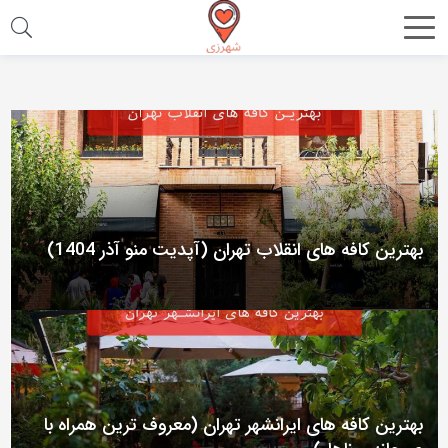
اشتراک
گذاری
با
استفاده
از
روش‌های
زیر
بهترین کافه های انقلاب تهران (آپدیت منو آذر 1404)
می‌توانید
این
صفحه
را
با
دوستان
بهترین کافه های ایرانشهر تهران (معروف ترین همراه با
خود