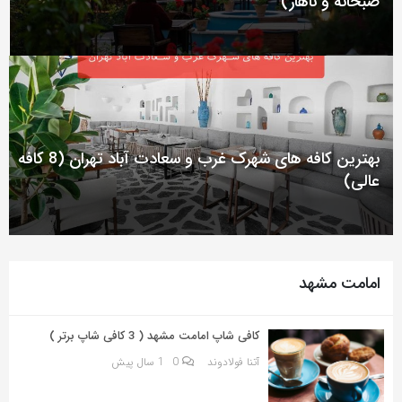
صبحانه و ناهار)
به
اشتراک
بگذارید.
کپی
لینک
بهترین کافه های شهرک غرب و سعادت آباد تهران (8 کافه
عالی)
امامت مشهد
کافی شاپ امامت مشهد ( 3 کافی شاپ برتر )
آتنا فولادوند
0
1 سال پیش