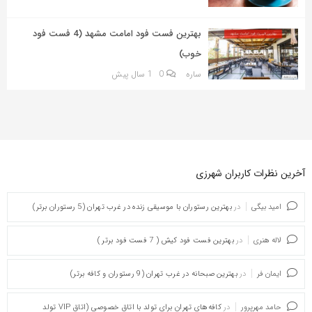
بهترین فست فود امامت مشهد (4 فست فود
خوب)
ساره
0
1 سال پیش
آخرین نظرات کاربران شهرزی
امید بیگی
در
بهترین رستوران با موسیقی زنده در غرب تهران (5 رستوران برتر)
لاله هنری
در
بهترین فست فود کیش ( 7 فست فود برتر )
ایمان فر
در
بهترین صبحانه در غرب تهران (9 رستوران و کافه برتر)
حامد مهرپرور
در
کافه‌های تهران برای تولد با اتاق خصوصی (اتاق VIP تولد