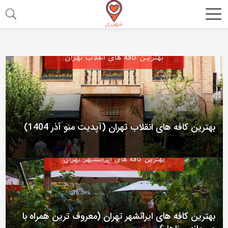
اشتراک
گذاری
با
استفاده
از
روش‌های
زیر
بهترین کافه های انقلاب تهران (آپدیت منو آذر 1404)
می‌توانید
این
صفحه
را
با
دوستان
بهترین کافه های ایرانشهر تهران (معروف ترین همراه با
خود