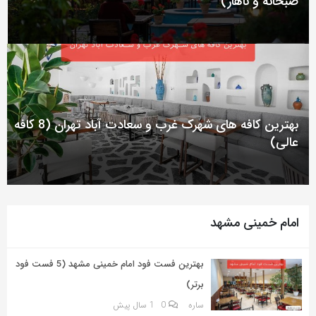
صبحانه و ناهار)
به
اشتراک
بگذارید.
کپی
لینک
بهترین کافه های شهرک غرب و سعادت آباد تهران (8 کافه
عالی)
امام خمینی مشهد
بهترین فست فود امام خمینی مشهد (5 فست فود
برتر)
ساره
0
1 سال پیش