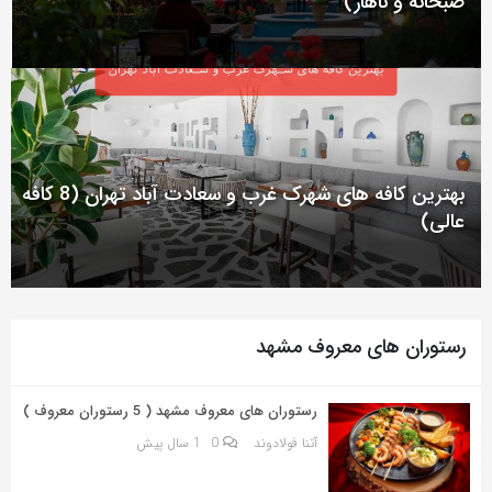
صبحانه و ناهار)
به
اشتراک
بگذارید.
کپی
لینک
بهترین کافه های شهرک غرب و سعادت آباد تهران (8 کافه
عالی)
رستوران های معروف مشهد
رستوران های معروف مشهد ( 5 رستوران معروف )
آتنا فولادوند
0
1 سال پیش