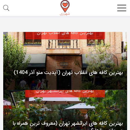
اشتراک
گذاری
با
استفاده
از
روش‌های
زیر
بهترین کافه های انقلاب تهران (آپدیت منو آذر 1404)
می‌توانید
این
صفحه
را
با
دوستان
بهترین کافه های ایرانشهر تهران (معروف ترین همراه با
خود