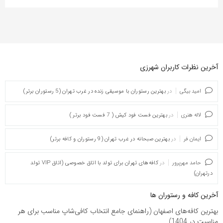
آخرین نظرات کاربران شهرزی
امید بیگی
در
بهترین رستوران با موسیقی زنده در غرب تهران (5 رستوران برتر)
لاله هنری
در
بهترین فست فود کیش ( 7 فست فود برتر )
ایمان فر
در
بهترین صبحانه در غرب تهران (9 رستوران و کافه برتر)
حامد مهرپرور
در
کافه‌های تهران برای تولد با اتاق خصوصی (اتاق VIP تولد
درتهران)
آخرین کافه و رستوران ها
بهترین کافه‌های اصفهان (راهنمای جامع انتخاب کافی‌شاپ مناسب برای هر
مناسبت در 1404)