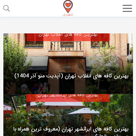
اشتراک
گذاری
با
استفاده
از
روش‌های
زیر
بهترین کافه های انقلاب تهران (آپدیت منو آذر 1404)
می‌توانید
این
صفحه
را
با
دوستان
بهترین کافه های ایرانشهر تهران (معروف ترین همراه با
خود