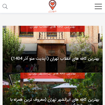
اشتراک
گذاری
با
استفاده
از
روش‌های
زیر
بهترین کافه های انقلاب تهران (آپدیت منو آذر 1404)
می‌توانید
این
صفحه
را
با
دوستان
بهترین کافه های ایرانشهر تهران (معروف ترین همراه با
خود