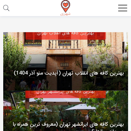
اشتراک
گذاری
با
استفاده
از
روش‌های
زیر
بهترین کافه های انقلاب تهران (آپدیت منو آذر 1404)
می‌توانید
این
صفحه
را
با
دوستان
بهترین کافه های ایرانشهر تهران (معروف ترین همراه با
خود