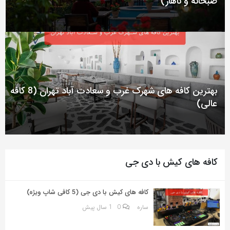
صبحانه و ناهار)
به
اشتراک
بگذارید.
کپی
لینک
بهترین کافه های شهرک غرب و سعادت آباد تهران (8 کافه
عالی)
کافه های کیش با دی جی
کافه های کیش با دی جی (5 کافی شاپ ویژه)
ساره
0
1 سال پیش