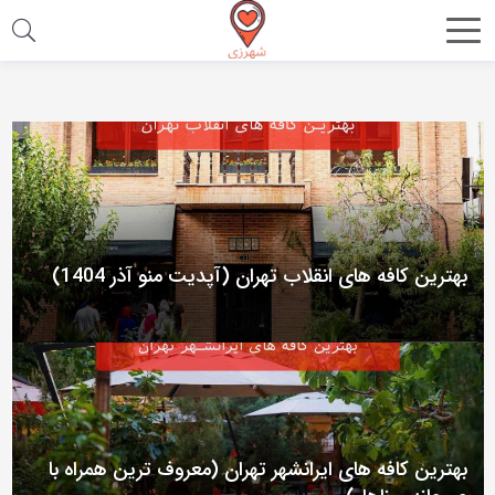
اشتراک
گذاری
با
استفاده
از
روش‌های
زیر
بهترین کافه های انقلاب تهران (آپدیت منو آذر 1404)
می‌توانید
این
صفحه
را
با
دوستان
بهترین کافه های ایرانشهر تهران (معروف ترین همراه با
خود