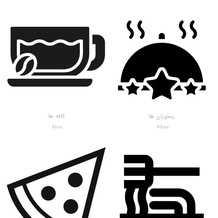
رستوران ها
کافه ها
100
600