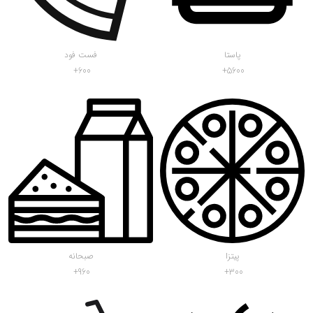
پاستا
فست فود
600
5600
پیتزا
صبحانه
960
300