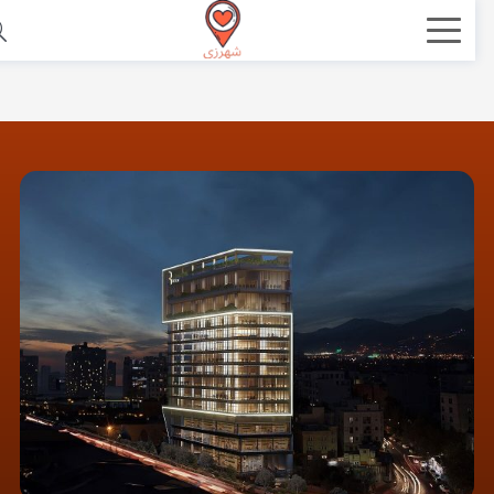
اشتراک
گذاری
با
استفاده
از
روش‌های
زیر
می‌توانید
این
صفحه
را
با
دوستان
خود