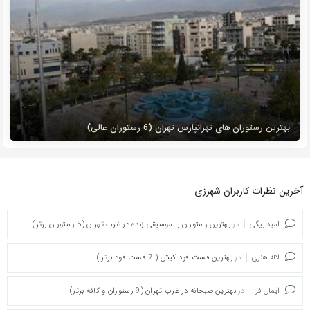
ادامه مطلب
ساره
بهترین رستوران های تهرانپارس تهران (6 رستوران عالی)
تهرانپارس از مهمترین و شناخته شده ترین محله های شرق تهران است.
از مهم ترین عوامل اقتصادی تهرانپارس مد و پوشاک، صنعت چرم و
پخش کنسول های گیمینگ است. این محله شامل 60 کوچه بلند
آخرین نظرات کاربران شهرزی
ادامه مطلب
امید بیگی
در
بهترین رستوران با موسیقی زنده در غرب تهران (5 رستوران برتر)
لاله هنری
در
بهترین فست فود کیش ( 7 فست فود برتر )
ایمان فر
در
بهترین صبحانه در غرب تهران (9 رستوران و کافه برتر)