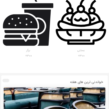
بستنی
برگر
300
300
خواندنی ترین های هفته