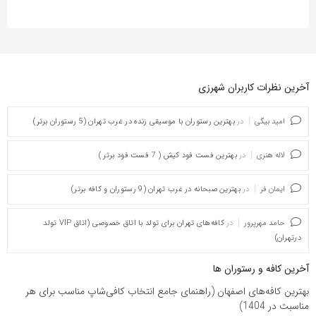
آخرین نظرات کاربران شهرزی
امید بیگی
در
بهترین رستوران با موسیقی زنده در غرب تهران (5 رستوران برتر)
لاله هنری
در
بهترین فست فود کیش ( 7 فست فود برتر )
ایمان فر
در
بهترین صبحانه در غرب تهران (9 رستوران و کافه برتر)
حامد مهرپرور
در
کافه‌های تهران برای تولد با اتاق خصوصی (اتاق VIP تولد
درتهران)
آخرین کافه و رستوران ها
بهترین کافه‌های اصفهان (راهنمای جامع انتخاب کافی‌شاپ مناسب برای هر
مناسبت در 1404)