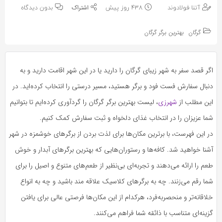
به
به
آتنا فولادوند
438 روز پیش
بدون دیدگاه
اشتراک
اشتراک
بگذارید.
گرگان
بهترین برگر گرگان
بگذارید.
کپی
کپی
اگر قصد سفر به شهر زیبای گرگان را دارید یا در این شهر اقامت دارید و به
لینک
لینک
دنبال سفارش فست فود و برگر هستید، مسیر درستی را انتخاب کرده‌اید. در
این مطلب از
شهرزی
، لیست بهترین برگر گرگان را گردآوری کرده‌ایم تا بتوانیم
شما عزیزان را در انتخاب غذای دلخواه و ثبت سفارش کمک کنیم.
در این فهرست، با برترین مکان‌ها برای لذت بردن از برگرهای خوشمزه در شهر
آشنا خواهید شد. کافه‌ها و رستوران‌هایی که بهترین برگرهای آبدار و خوش
طعم را ارائه می‌دهند و تجربه‌ای بی‌نظیر از طعم‌های متنوع و اصیل را برای
شما رقم می‌زنند. چه به برگرهای کلاسیک علاقه مند باشید و چه به انواع
خلاقانه‌تر و منحصربه‌فرد، هرکدام از این مکان‌ها فرصتی عالی برای یافتن
گزینه‌ای متناسب با ذائقه شما فراهم می‌کنند.