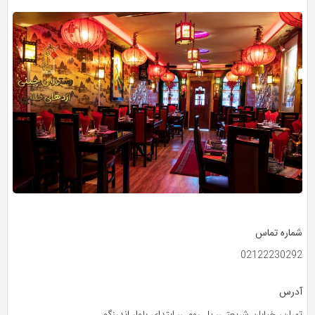
شماره تماس
02122230292
آدرس
تهران، خیابان شریعتی، پل رومی، ابتدای بلوار اندرزگو