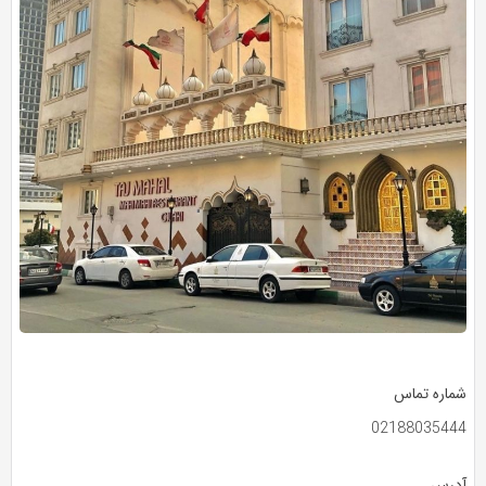
شماره تماس
02188035444
آدرس