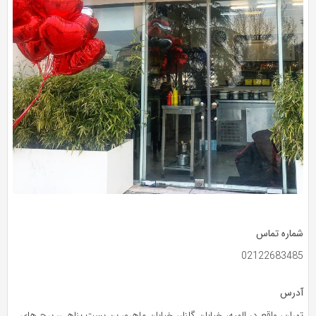
شماره تماس
02122683485
آدرس
تهران، واقع در الهیه، خیابان گلنار، خیابان ماهرو، بن‌ بست پناهی، برج‌ های