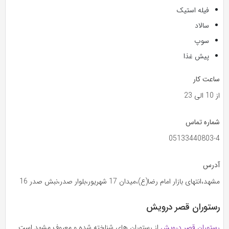
فیله استیک
سالاد
سوپ
پیش غذا
ساعت کار
از 10 الی 23
شماره تماس
05133440803-4
آدرس
مشهد،انتهای بازار امام رضا(ع)،میدان 17 شهریور،بلوار صدر،نبش صدر 16
رستوران قصر درویش
رستوران قصر درویش
از رستوران های شناخته شده و معروف مشهد است.