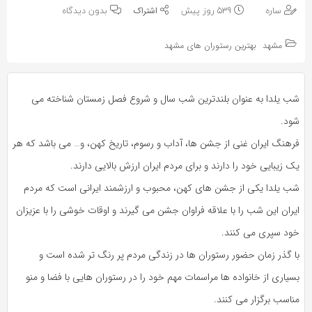
به
به
ساره
539 روز پیش
بدون دیدگاه
اشتراک
اشتراک
بگذارید.
مشهد
بهترین رستوران های مشهد
بگذارید.
کپی
کپی
شب یلدا به عنوان بلندترین شب سال و شروع فصل زمستان شناخته می
لینک
لینک
شود.
فرهنگ ایران غنی از جشن ها، آداب و رسوم، تاریخ کهن، و… می باشد که هر
یک زیبایی خود را دارند و برای مردم ایران ارزش بالایی دارند.
شب یلدا یکی از جشن های کهن، محبوب و ارزشمند ایرانی است که مردم
ایران این شب را با علاقه فراوان جشن می گیرند و اوقات خوشی را با عزیزان
خود سپری می کنند.
با گذر زمان حضور رستوران ها در زندگی مردم پر رنگ تر شده است و
بسیاری از خانواده ها مراسمات مهم خود را در رستوران هایی با فضا و منو
مناسب برگزار می کنند.