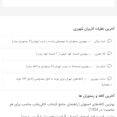
آخرین نظرات کاربران شهرزی
امید بیگی
در
بهترین رستوران با موسیقی زنده در غرب تهران (5 رستوران برتر)
لاله هنری
در
بهترین فست فود کیش ( 7 فست فود برتر )
ایمان فر
در
بهترین صبحانه در غرب تهران (9 رستوران و کافه برتر)
حامد مهرپرور
در
کافه‌های تهران برای تولد با اتاق خصوصی (اتاق VIP تولد
درتهران)
آخرین کافه و رستوران ها
بهترین کافه‌های اصفهان (راهنمای جامع انتخاب کافی‌شاپ مناسب برای هر
مناسبت در 1404)
بهترین فست فود اصفهان (معرفی 9 فست فود برتر با آدرس و منو)