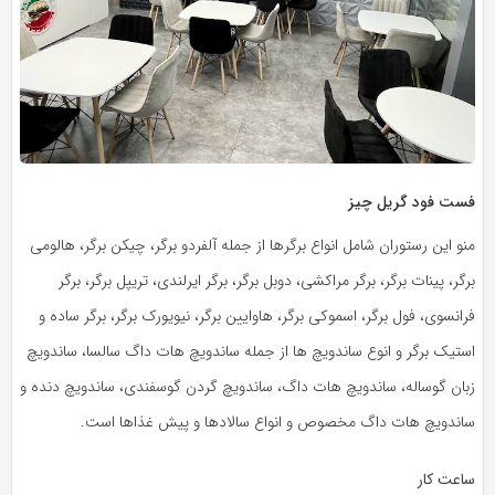
فست فود گریل چیز
منو این رستوران شامل انواع برگرها از جمله آلفردو برگر، چیکن برگر، هالومی
برگر، پینات برگر، برگر مراکشی، دوبل برگر، برگر ایرلندی، تریپل برگر، برگر
فرانسوی، فول برگر، اسموکی برگر، هاوایین برگر، نیویورک برگر، برگر ساده و
استیک برگر و انوع ساندویچ ها از جمله ساندویچ هات داگ سالسا، ساندویچ
زبان گوساله، ساندویچ هات داگ، ساندویچ گردن گوسفندی، ساندویچ دنده و
ساندویچ هات داگ مخصوص و انواع سالادها و پیش غذاها است.
ساعت کار