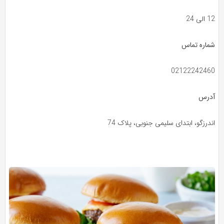
12 الی 24
شماره تماس
02122242460
آدرس
اندرزگو، ابتداى سليمى جنوبى، پلاک 74