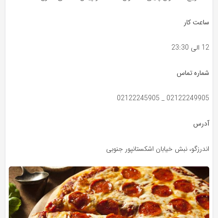
ساعت کار
12 الی 23:30
شماره تماس
02122249905 _ 02122245905
آدرس
اندرزگو، نبش خیابان اشکستانپور جنوبی