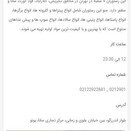
این رستوران 4 شعبه در تهران در مناطق تجریش، کلارآباد، فود کورت سانا و
مظفر دارد. منو این رستوران شامل انواع پیتزاها و کلزونه‌ ها، انواع برگرها،
انواع پاستاها، انواع پنینی‌ ها، انواع سالادها، انواع سوپ‌ ها و پیش غذاهای
متنوع است که با بهترین و با کیفیت‌ ترین مواد اولیه تهیه می‌ شوند.
ساعت کار
12 الی 23:30
شماره تماس
0212901 _ 02122922841
آدرس
بلوار اندرزگو، بین خیابان علوی و زمانی، مرکز تجاری سانا، بونو