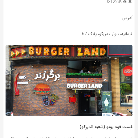
02122398600
آدرس
فرمانیه، بلوار اندرزگو، پلاک 62
فست فود بونو (شعبه اندرزگو)