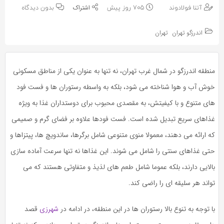
به
به
آتنا فولادوند
705 روز پیش
بدون دیدگاه
اشتراک
اشتراک
بگذارید.
اندرزگو تهران
تهران
بگذارید.
کپی
کپی
منطقه اندرزگو در شمال غرب تهران، نه تنها به عنوان یکی از مناطق مسکونی
لینک
لینک
خوش آب و هوا شناخته می‌ شود، بلکه به واسطه رستوران‌ ها و فست فود
های متنوع و با کیفیتش، به مقصدی محبوب برای دوستداران غذا به ویژه
غذاهای سریع تبدیل شده است. فست فودها علاوه بر فضای گرم و صمیمی
که ارائه می‌ دهند، معمولا منوی متنوعی شامل برگرها، ساندویچ‌ ها، پیتزاها و
حتی غذاهای سنتی را شامل می‌ شوند. این غذاها نه تنها سرعت آماده‌ سازی
بالایی دارند، بلکه عموما شامل طعم‌ های لذیذ و متفاوتی هستند که می‌
تواند هر سلیقه ای را راضی کند.
با توجه به تنوع بالا رستوران‌ ها در این منطقه، در ادامه در
شهرزی
قصد