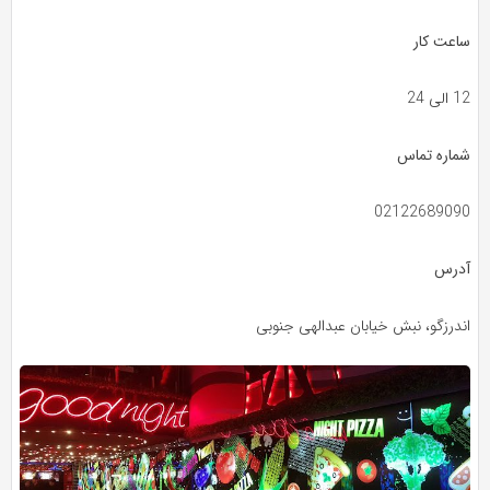
ساعت کار
12 الی 24
شماره تماس
02122689090
آدرس
اندرزگو، نبش خیابان عبدالهی جنوبی