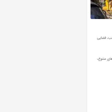
سب، فضایی
های متنوع،