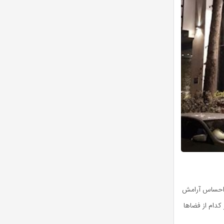
د احساس آرامش
دام از فضاها