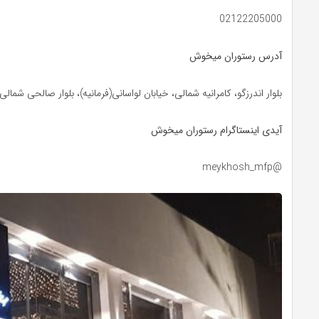
02122205000
آدرس رستوران میخوش
بلوار اندرزگو، کامرانیه شمالی، خیابان لواسانی(فرمانیه)، بلوار صالحی شمالی
آیدی اینستاگرام رستوران میخوش
@meykhosh_mfp