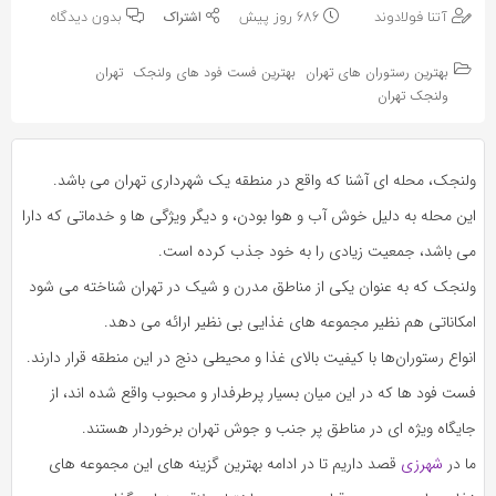
به
به
آتنا فولادوند
686 روز پیش
بدون دیدگاه
اشتراک
اشتراک
بگذارید.
بهترین رستوران های تهران
بهترین فست فود های ولنجک
تهران
بگذارید.
ولنجک تهران
کپی
کپی
لینک
لینک
ولنجک، محله ای آشنا که واقع در منطقه یک شهرداری تهران می باشد.
این محله به دلیل خوش آب و هوا بودن، و دیگر ویژگی ها و خدماتی که دارا
می باشد، جمعیت زیادی را به خود جذب کرده است.
ولنجک که به عنوان یکی از مناطق مدرن و شیک در تهران شناخته می شود
امکاناتی هم نظیر مجموعه های غذایی بی نظیر ارائه می دهد.
انواع رستوران‌ها با کیفیت بالای غذا و محیطی دنج در این منطقه قرار دارند.
فست فود ها که در این میان بسیار پرطرفدار و محبوب واقع شده اند، از
جایگاه ویژه ای در مناطق پر جنب و جوش تهران برخوردار هستند.
ما در
شهرزی
قصد داریم تا در ادامه بهترین گزینه های این مجموعه های