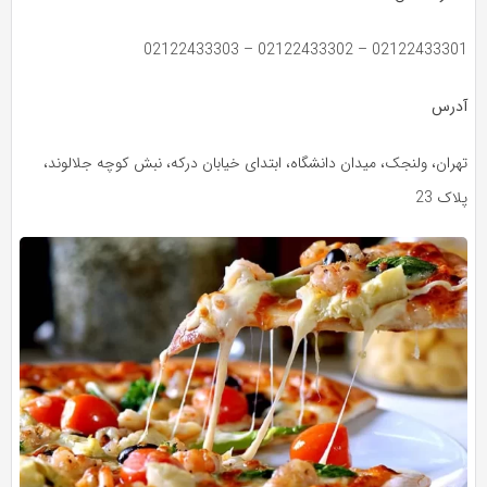
02122433301 – 02122433302 – 02122433303
آدرس
تهران، ولنجک، میدان دانشگاه، ابتدای خیابان درکه، نبش کوچه جلالوند،
پلاک 23