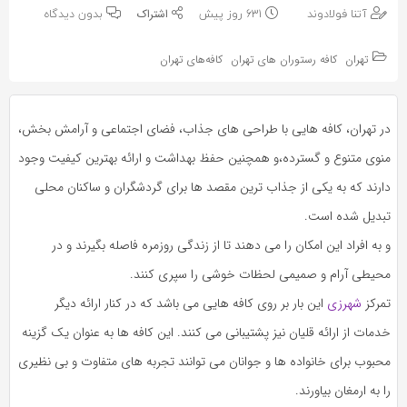
به
به
آتنا فولادوند
631 روز پیش
بدون دیدگاه
اشتراک
اشتراک
بگذارید.
تهران
کافه رستوران های تهران
کافه‌های تهران
بگذارید.
کپی
کپی
در تهران، کافه هایی با طراحی های جذاب، فضای اجتماعی و آرامش بخش،
لینک
لینک
منوی متنوع و گسترده،و همچنین حفظ بهداشت و ارائه بهترین کیفیت وجود
دارند که به یکی از جذاب ترین مقصد ها برای گردشگران و ساکنان محلی
تبدیل شده است.
و به افراد این امکان را می دهند تا از زندگی روزمره فاصله بگیرند و در
محیطی آرام و صمیمی لحظات خوشی را سپری کنند.
تمرکز
شهرزی
این بار بر روی کافه هایی می باشد که در کنار ارائه دیگر
خدمات از ارائه قلیان نیز پشتیبانی می کنند. این کافه ها به عنوان یک گزینه
محبوب برای خانواده ها و جوانان می توانند تجربه های متفاوت و بی نظیری
را به ارمغان بیاورند.