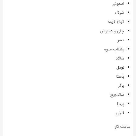
اسموتی
شیک
انواع قهوه
چای و دمنوش
دسر
بشقاب میوه
سالاد
نودل
پاستا
برگر
ساندویچ
پیتزا
قلیان
ساعت کار