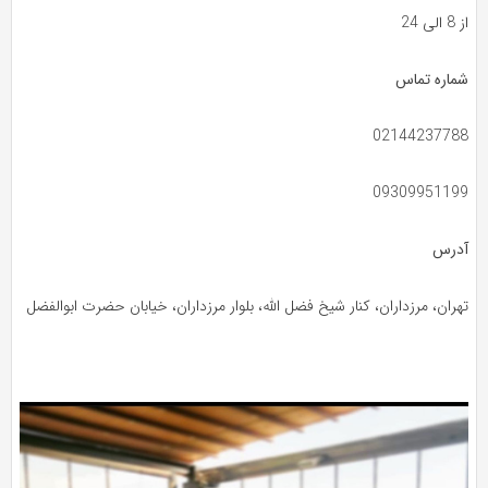
از 8 الی 24
شماره تماس
02144237788
09309951199
آدرس
تهران، مرزداران، کنار شیخ فضل الله، بلوار مرزداران، خیابان حضرت ابوالفضل