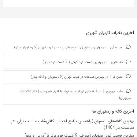
آخرین نظرات کاربران شهرزی
امید بیگی
در
بهترین رستوران با موسیقی زنده در غرب تهران (5 رستوران برتر)
لاله هنری
در
بهترین فست فود کیش ( 7 فست فود برتر )
ایمان فر
در
بهترین صبحانه در غرب تهران (9 رستوران و کافه برتر)
حامد مهرپرور
در
کافه‌های تهران برای تولد با اتاق خصوصی (اتاق VIP تولد
درتهران)
آخرین کافه و رستوران ها
بهترین کافه‌های اصفهان (راهنمای جامع انتخاب کافی‌شاپ مناسب برای هر
مناسبت در 1404)
بهترین فست فود اصفهان (معرفی 9 فست فود برتر با آدرس و منو)