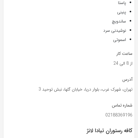
پاستا
پنینی
ساندویچ
نوشیدنی سرد
اسموتی
ساعت کار
از 8 الی 24
آدرس
تهران، شهرک غرب، بلوار دریا، خیابان گلها، نبش توحید 3
شماره تماس
02188369196
کافه رستوران تیادا لانژ