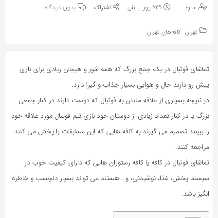
به
به
ساره
649 روز پیش
بدون دیدگاه
اشتراک
اشتراک
بگذارید.
تهران
کافه‌های تهران
بگذارید.
کپی
کپی
تماشای فوتبال در یک جمع بزرگ که همه شور و هیجان زیادی برای بازی
لینک
لینک
پیش رو دارند حال و هوایی بسیار جذاب و گیرا دارد.
در نتیجه بسیاری از علاقه مندان به فوتبال که دوست دارند در کنار جمعی
بزرگ یا در کنار تعداد زیادی از دوستان خود بازی تیم فوتبال مورد علاقه خود
را ببینند تصمیم می گیرند به کافه هایی که این مسابقات را پخش می کنند
مراجعه کنند.
تماشای فوتبال در کافه یا کافه رستوران هایی که دارای کیفیت خوب در
سیستم پخش، غذا، نوشیدنی، و… هستند می تواند بسیار دلچسب و خاطره
انگیز باشد.