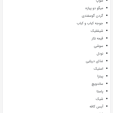
سوپ
میگو دو پیازه
گردن گوسفندی
جوجه کباب و کباب
شیشلیک
قیمه نثار
سوشی
نودل
غذای دریایی
استیک
پیتزا
ساندویچ
پاستا
شیک
آیس کافه