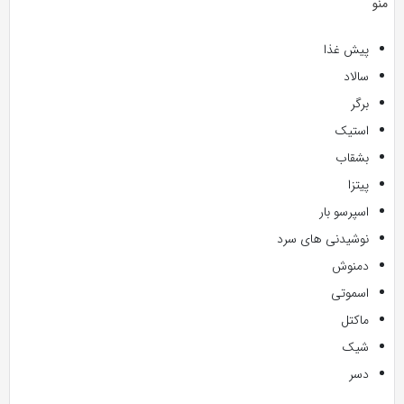
منو
پیش غذا
سالاد
برگر
استیک
بشقاب
پیتزا
اسپرسو بار
نوشیدنی های سرد
دمنوش
اسموتی
ماکتل
شیک
دسر