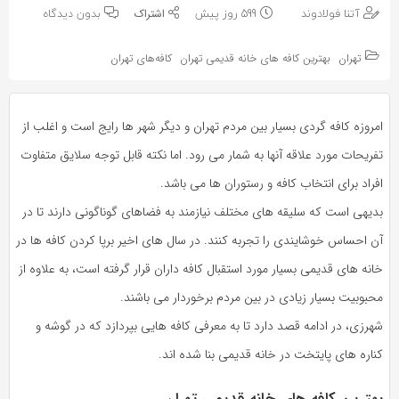
به
به
آتنا فولادوند
599 روز پیش
بدون دیدگاه
اشتراک
اشتراک
بگذارید.
تهران
بهترین کافه های خانه قدیمی تهران
کافه‌های تهران
بگذارید.
کپی
کپی
امروزه کافه گردی بسیار بین مردم تهران و دیگر شهر ها رایج است و اغلب از
لینک
لینک
تفریحات مورد علاقه آنها به شمار می رود. اما نکته قابل توجه سلایق متفاوت
افراد برای انتخاب کافه و رستوران ها می باشد.
بدیهی است که سلیقه های مختلف نیازمند به فضاهای گوناگونی دارند تا در
آن احساس خوشایندی را تجربه کنند. در سال های اخیر برپا کردن کافه ها در
خانه های قدیمی بسیار مورد استقبال کافه داران قرار گرفته است، به علاوه از
محبوبیت بسیار زیادی در بین مردم برخوردار می باشند.
شهرزی، در ادامه قصد دارد تا به معرفی کافه هایی بپردازد که در گوشه و
کناره های پایتخت در خانه قدیمی بنا شده اند.
بهترین کافه های خانه قدیمی تهران