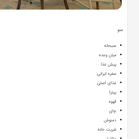
منو
صبحانه
میان وعده
پیش غذا
سفره ایرانی
غذای اصلی
پیتزا
قهوه
چای
دمنوش
شربت خانه
ماکتیل