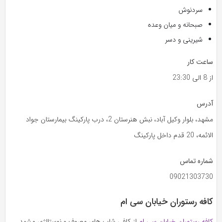
سردنوش
صبحانه و میان وعده
شیرینی و دسر
ساعت کار
از 8 الی 23:30
آدرس
مشهد، بلوار وکیل آباد، نبش هنرستان 2، درب پارکینگ بیمارستان جواد
الائمه، 20 قدم داخل پارکینگ
شماره تماس
09021303730
کافه رستوران خیابان سی ام
کافه رستوران خیابان سی ام
از کافی شاپ های معروف و نوستالژی مشهد