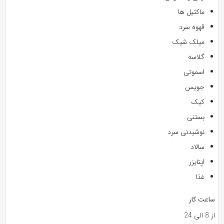
ماکتیل ها
قهوه سرد
میلک شیک
گلاسه
اسموتی
جویس
کیک
بستنی
نوشیدنی سرد
سالاد
اپتایزر
غذا
ساعت کار
از 8 الی 24