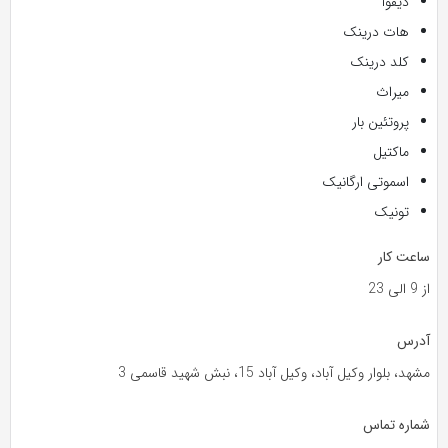
دیفوآ
هات درینک
کلد درینک
میراث
پروتئین بار
ماکتیل
اسموتی ارگانیک
تونیک
ساعت کار
از 9 الی 23
آدرس
مشهد، بلوار وکیل آباد، وکیل آباد 15، نبش شهید قاسمی 3
شماره تماس