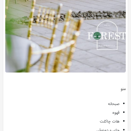
منو
صبحانه
قهوه
هات چاکلت
چای و دمنوش