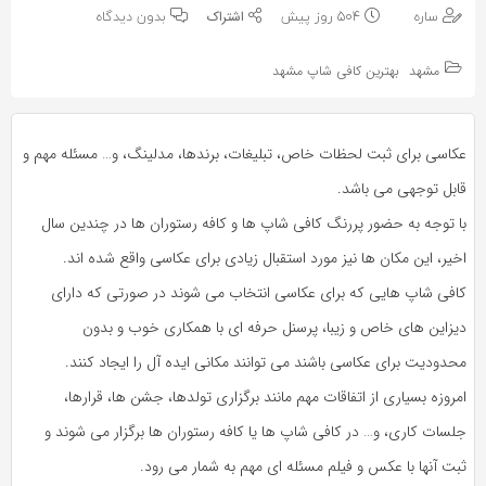
به
به
ساره
504 روز پیش
بدون دیدگاه
اشتراک
اشتراک
بگذارید.
مشهد
بهترین کافی شاپ مشهد
بگذارید.
کپی
کپی
عکاسی برای ثبت لحظات خاص، تبلیغات، برندها، مدلینگ، و… مسئله مهم و
لینک
لینک
قابل توجهی می باشد.
با توجه به حضور پررنگ کافی شاپ ها و کافه رستوران ها در چندین سال
اخیر، این مکان ها نیز مورد استقبال زیادی برای عکاسی واقع شده اند.
کافی شاپ هایی که برای عکاسی انتخاب می شوند در صورتی که دارای
دیزاین های خاص و زیبا، پرسنل حرفه ای با همکاری خوب و بدون
محدودیت برای عکاسی باشند می توانند مکانی ایده آل را ایجاد کنند.
امروزه بسیاری از اتفاقات مهم مانند برگزاری تولدها، جشن ها، قرارها،
جلسات کاری، و… در کافی شاپ ها یا کافه رستوران ها برگزار می شوند و
ثبت آنها با عکس و فیلم مسئله ای مهم به شمار می رود.