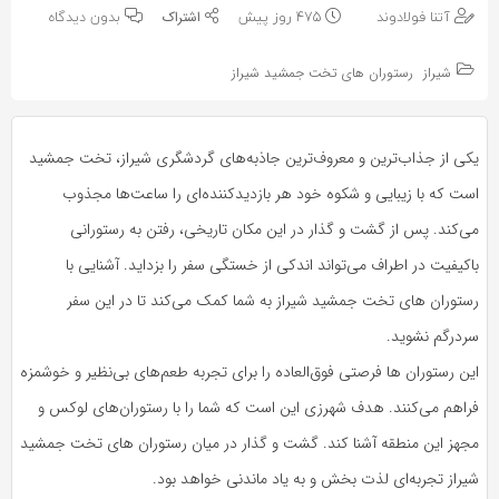
به
به
آتنا فولادوند
475 روز پیش
بدون دیدگاه
اشتراک
اشتراک
بگذارید.
شیراز
رستوران های تخت جمشید شیراز
بگذارید.
کپی
کپی
یکی از جذاب‌ترین و معروف‌ترین جاذبه‌های گردشگری شیراز، تخت جمشید
لینک
لینک
است که با زیبایی و شکوه خود هر بازدیدکننده‌ای را ساعت‌ها مجذوب
می‌کند. پس از گشت و گذار در این مکان تاریخی، رفتن به رستورانی
باکیفیت در اطراف می‌تواند اندکی از خستگی سفر را بزداید. آشنایی با
رستوران های تخت جمشید شیراز به شما کمک می‌کند تا در این سفر
سردرگم نشوید.
این رستوران ها فرصتی فوق‌العاده را برای تجربه طعم‌های بی‌نظیر و خوشمزه
فراهم می‌کنند. هدف شهرزی این است که شما را با رستوران‌های لوکس و
مجهز این منطقه آشنا کند. گشت و گذار در میان رستوران های تخت جمشید
شیراز تجربه‌ای لذت بخش و به یاد ماندنی خواهد بود.