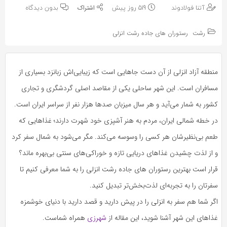
به
به
آتنا فولادوند
519 روز پیش
بدون دیدگاه
اشتراک
اشتراک
بگذارید.
رشت
رستوران های جاده رشت انزلی
بگذارید.
کپی
کپی
منطقه آزاد انزلی از آن دست جاهایی است که زیبایی‌اش زبانزد بسیاری از
لینک
لینک
مسافران است. این شهر ساحلی یکی از مقاصد اصلی گردشگری و تجاری
کشور به شمار می‌آید و هر سال میزبان صدها هزار نفر از سراسر ایران است.
در خطه شمالی ایران، مردم به هنر آشپزی خود شهرت دارند؛ غذاهایی که
طعم بی‌نظیرشان هر کسی را وسوسه می‌کند. مگر می‌شود به شمال سفر کرد
و از لذت چشیدن غذاهای دریایی تازه و خوراکی‌های سنتی بی‌بهره ماند؟
قرار است بهترین رستوران های جاده رشت انزلی را به شما معرفی کنیم تا
سفرتان را به تجربه‌ای لذت‌بخش‌تر تبدیل کنید.
اگر شما هم سفر به انزلی را در پیش دارید و قصد دارید با دنیای خوشمزه
غذاهای این شهر آشنا شوید، این مقاله از
شهرزی
همراه شماست.