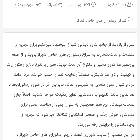
به
به
آتنا فولادوند
449 روز پیش
بدون دیدگاه
اشتراک
اشتراک
بگذارید.
شیراز
رستوران های خاص شیراز
بگذارید.
کپی
کپی
پس از بازدید از جاذبه‌های دیدنی شیراز، پیشنهاد می‌کنیم برای تجربه‌ای
لینک
لینک
متفاوت و لذت‌بخش‌تر به سراغ رستوران های خاص شیراز بروید و از طعم
بی‌نظیر غذاهای محلی و متنوع آن لذت ببرید. شیراز با تنوع بالای رستوران‌ها
و کیفیت بالای غذاهایش، مطمئناً رضایت شما را جلب خواهد کرد. ذائقه
مردم شیراز کمی متمایل به شیرینی است، بنابراین اگر در منوی رستوران‌ها با
غذاهایی مانند کلم‌پلو یا دسرهایی نظیر رنگینک مواجه شدید، اصلاً جای
تعجب نیست. این شهر همچنین به عنوان یکی از مقاصد اصلی برای
دسرهای خوش رنگ و طعمی استثنایی شناخته می‌شود که تجربه‌ای
به‌یادماندنی را برایتان رقم می‌زند.
در این مطلب از سایت شهرزی قصد داریم رستوران های خاص شیراز را