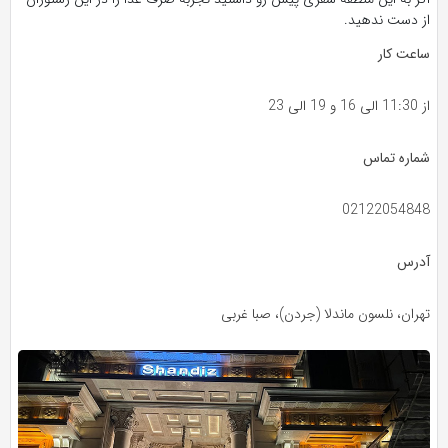
از دست ندهید.
ساعت کار
از 11:30 الی 16 و 19 الی 23
شماره تماس
02122054848
آدرس
تهران، نلسون ماندلا (جردن)، صبا غربی