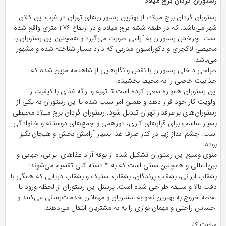
رستوران گردان برج میلاد
رستوران گردان برج میلاد، از بهترین رستوران‌های تهران در غرب این کلان
شهر می‌باشد. که در طبقه ششم برج میلاد و در ارتفاع ۲۷۶ متری واقع شده
است. چرخش رستوران به آرامی صورت می‌گیرد و همچنین این رستوران با
محیطی لاکچری و دکوراسیون مدرنی که دارد بسیار شناخته شده و مشهور
می‌باشد.
طراحی داخلی رستوران با نقش و نگار‌هایی از شاهنامه مزین شده که
جذابیت خاصی را به محیط بخشیده.
این رستوران همواره سعی کرده است تا تهیه و ارائه غذای با کیفیت را
اولویت کار خود قرار دهد و همین امر سبب شده تا این رستوران به یکی از
رستوران‌های پرطرفدار تهران تبدیل شود. رستوران گردان برج میلاد محیطی
بسیار مناسب برای قرار‌های کاری، دورهمی و جمع‌های دوستانه و خانوادگی
است. چشم انداز زیبا در کنار صرف غذا بسیار آرامش بخش و هیجان‌انگیز
بوده.
منوی وسیع این رستوران تشکیل شده از بوفه آزاد غذا‌های ایرانی، جهانی و
بین‌المللی و همچنین سنتی است که به ۴ دسته کلی تقسیم می‌شوند:
بشقاب ایرانی، بشقاب پرندگان، بشقاب استیک و بشقاب دریایی که همگی با
دقت بالا و سلیقه طراحی شده است. پرسنل این رستوران از لحظه ورود تا
لحظه خروج به بهترین نحو به مشتریان و مهمانان خدمات‌رسانی می‌کنند و
احساس راحتی و مهمان نوازی را به به مشتریان انتقال می‌دهند.
ساعت کار