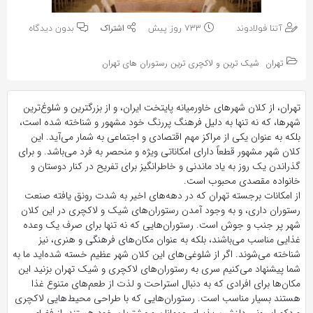
به
به
اشتراک
آتنا فولادوند
733 روز پیش
بدون دیدگاه
اشتراک
بگذارید.
بگذارید.
تهران
شیک ترین و لاکچری ترین رستوران های تهران
کپی
کپی
لینک
تهران، از کلان شهر‌های خاورمیانه پایتخت ایران، و از بزرگترین و شلوغ‌ترین
لینک
شهر‌ها، که نه تنها به دلیل فرهنگ پررنگ خود مشهور و شناخته شده است،
بلکه به عنوان یکی از مراکز مهم اقتصادی و اجتماعی به شمار می‌آید. این
کلان شهر مشهور قطعاً دارای امکاناتی ویژه و منحصر به فرد می‌باشد. و برای
گذراندن یک روز به یاد ماندنی و خاطر‌انگیز برای تفریح در کنار دوستان و
خانواده مقصدی محبوب است.
از امکانات برجسته تهران که در دهه‌های اخیر به شدت رونق یافته صنعت
رستوران داری، و به وجود آمدن رستوران‌های شیک و لاکچری در این کلان
شهر پر جنب و جوش است. رستوران‌هایی که نه تنها برای صرف یک وعده
غذایی مناسب می‌باشند، بلکه به عنوان مکان‌های فرهنگی و هنری، نیز
شناخته می‌شوند. اگر از شلوغی‌های این کلان شهر عظیم خسته شده‌اید ما به
شما پیشنهاد می‌کنیم سری به رستوران‌های لاکچری و شیک تهران بزنید این
مکان‌ها برای افرادی که به دنبال استراحت و لذت از طعم‌های متنوع غذا
هستند بسیار مناسب است. رستوران‌هایی که با طراحی محیط‌هایی لاکچری
و دکوراسیونی دلنشین پذیرای مهمانان و مشتریان خود هستند. از فضای