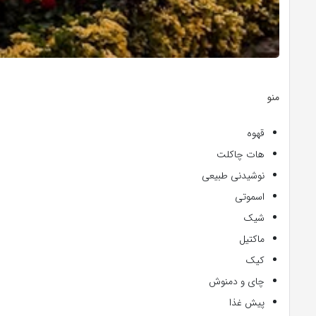
منو
قهوه
هات چاکلت
نوشیدنی طبیعی
اسموتی
شیک
ماکتیل
کیک
چای و دمنوش
پیش غذا