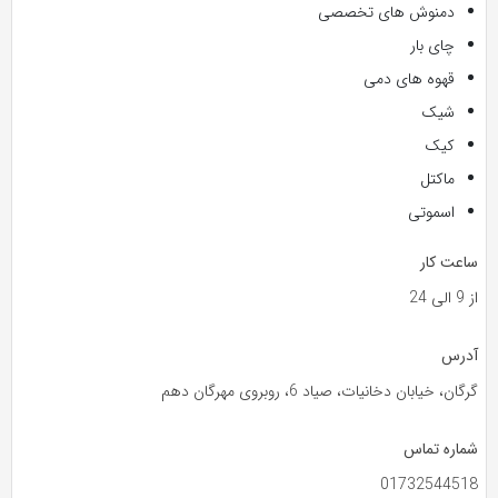
دمنوش های تخصصی
چای بار
قهوه های دمی
شیک
کیک
ماکتل
اسموتی
ساعت کار
از 9 الی 24
آدرس
گرگان، خیابان دخانیات، صیاد 6، روبروی مهرگان دهم
شماره تماس
01732544518