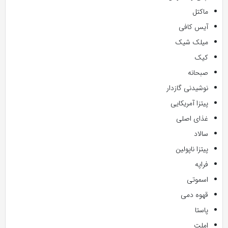
ماکتل
آیس کافی
میلک شیک
کیک
صبحانه
نوشیدنی گازدار
پیتزا آمریکایی
غذای اصلی
سالاد
پیتزا ناپولین
فراپه
اسموتی
قهوه دمی
پاستا
املت