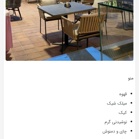
منو
قهوه
میلک شیک
کیک
نوشیدنی گرم
چای و دمنوش