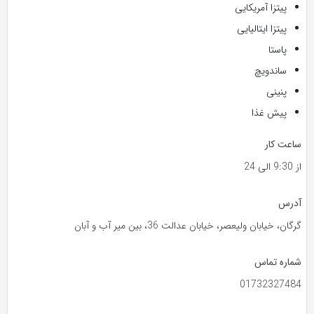
پیتزا آمریکایی
پیتزا ایتالیایی
پاستا
ساندویچ
پنینی
پیش غذا
ساعت کار
از 9:30 الی 24
آدرس
گرگان، خیابان ولیعصر، خیابان عدالت 36، بین میر آب و آبان
شماره تماس
01732327484